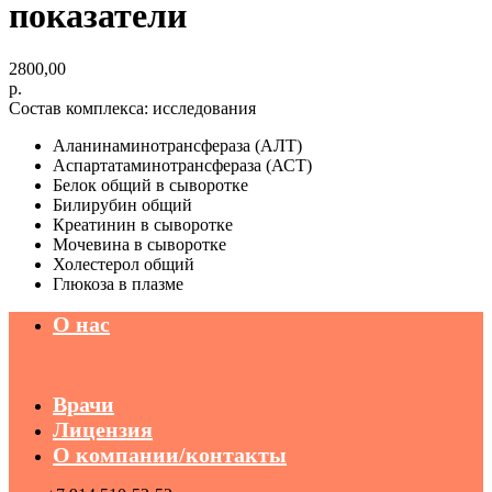
показатели
2800,00
р.
Состав комплекса: исследования
Аланинаминотрансфераза (АЛТ)
Аспартатаминотрансфераза (АСТ)
Белок общий в сыворотке
Билирубин общий
Креатинин в сыворотке
Мочевина в сыворотке
Холестерол общий
Глюкоза в плазме
О нас
Врачи
Лицензия
О компании/контакты