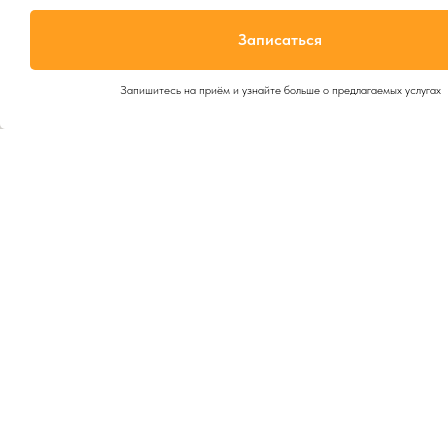
Записаться
Заполнить фор
Запишитесь на приём и узнайте больше о предлагаемых услугах
УСЛУГИ
О НАС
УЗИ
Лицензия
Косметология
Сертификаты специалисто
в
Инъекционные процедуры