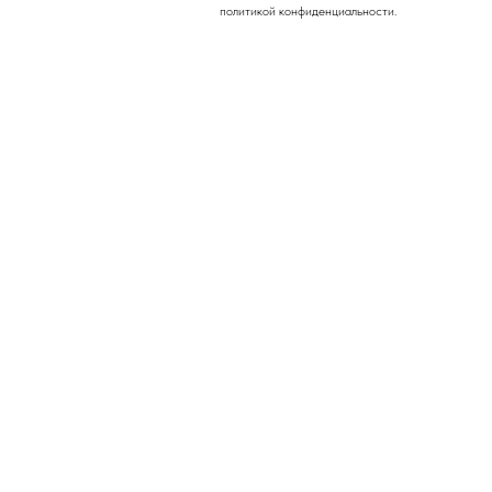
Заполнить фор
Запишитесь на приём и узнайте больше о предлагаемых услугах
политикой конфиденциальности.