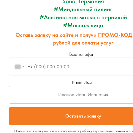
Sono, Германия
#Миндальный пилинг
#Альгинатная маска с черникой
#Массаж лица
Оставь заявку на сайте и получи
ПРОМО-КОД 
рублей
для оплаты услуг
Ваш телефон
Консультация у врача-эстетиста
Получите профессиональную помощь в области красоты и эстетики
+7
Хочу попасть на день бесплатной консультации по контурной п
Ваше Имя
+7
Иванов Иван Иванович
Я согласен с политикой конфиденциальности!
Оставить заявку
Записаться
Нажимая на кнопку, вы даете согласие на обработку персональных данных и со